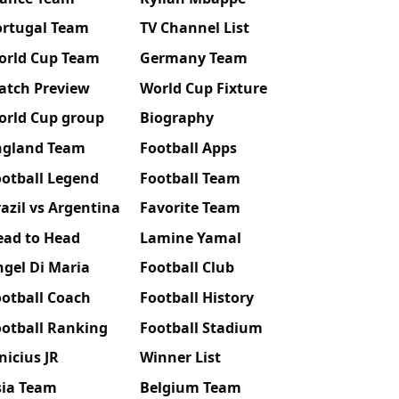
ortugal Team
TV Channel List
orld Cup Team
Germany Team
atch Preview
World Cup Fixture
orld Cup group
Biography
ngland Team
Football Apps
ootball Legend
Football Team
azil vs Argentina
Favorite Team
ead to Head
Lamine Yamal
gel Di Maria
Football Club
otball Coach
Football History
ootball Ranking
Football Stadium
nicius JR
Winner List
sia Team
Belgium Team