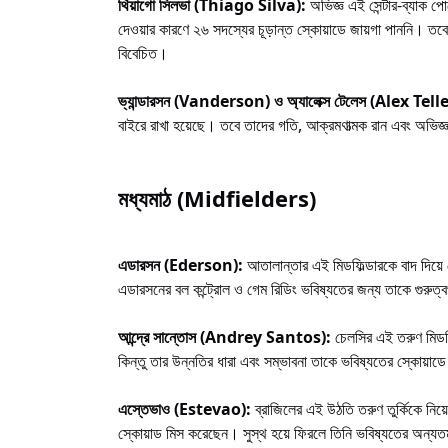
থিয়াগো সিলভা (Thiago Silva):
অভিজ্ঞ এই সেন্টার-ব্যাক 
দেওয়ার কারণে ২৬ সদস্যের চূড়ান্ত স্কোয়াডে জায়গা পাননি। তব
বিবেচিত।
ভ্যান্ডারসন (Vanderson) ও অ্যালেক্স টেলেস (Alex Tell
বাইরে রাখা হয়েছে। তবে তাদের গতি, আক্রমণাত্মক রান এবং অভিজ্ঞতা
মধ্যমাঠ (Midfielders)
এডারসন (Ederson):
আতালান্তার এই মিডফিল্ডারকে বাদ দিয়
এডারসনের বল কন্ট্রোল ও গেম রিডিং ভবিষ্যতের জন্য তাকে গুরুত্বপূ
আন্দ্রে সান্তোস (Andrey Santos):
চেলসির এই তরুণ মিডফি
কিন্তু তার উন্নতির ধারা এবং সম্ভাবনা তাকে ভবিষ্যতের স্কোয়াডে
এস্তেভাও (Estevao):
ব্রাজিলের এই উঠতি তরুণ তুর্কিকে নিয়
স্কোয়াড মিস করেছেন। সুস্থ হয়ে ফিরলে তিনি ভবিষ্যতের অন্য