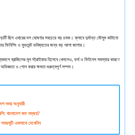
ড়াটি ছিল এবারের দল ঘোষণার সবচেয়ে বড় চমক। ক্লাবে দুর্দান্ত মৌসুম কাটানো
ার ফিনিশিং ও মুভমেন্ট ভবিষ্যতের জন্য বড় আশা জাগায়।
্বকাপে ব্রাজিলের মূল স্ট্রাইকার হিসেবে খেললেও, ফর্ম ও ফিটনেস সমস্যার কারণে
িজ্ঞতা ও গোল করার ক্ষমতা গুরুত্বপূর্ণ সম্পদ।
াদেশ সময় অনুযায়ী
বেশি: বাংলাদেশ কত নম্বরে?
র সময়সূচী একসাথে দেখেনিন