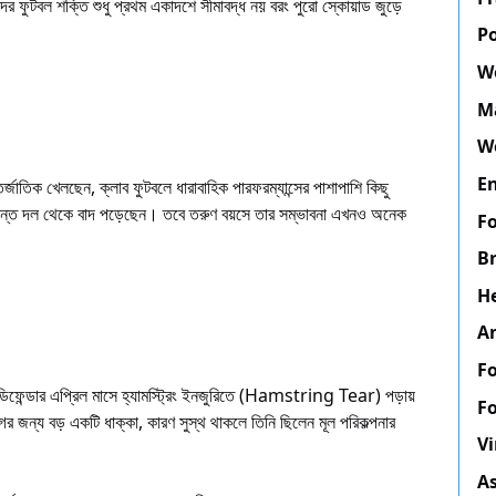
ের ফুটবল শক্তি শুধু প্রথম একাদশে সীমাবদ্ধ নয় বরং পুরো স্কোয়াড জুড়ে
P
W
M
W
E
িক খেলছেন, ক্লাব ফুটবলে ধারাবাহিক পারফরম্যান্সের পাশাপাশি কিছু
ড়ান্ত দল থেকে বাদ পড়েছেন। তবে তরুণ বয়সে তার সম্ভাবনা এখনও অনেক
F
Br
H
An
Fo
 ডিফেন্ডার এপ্রিল মাসে হ্যামস্ট্রিং ইনজুরিতে (Hamstring Tear) পড়ায়
F
ের জন্য বড় একটি ধাক্কা, কারণ সুস্থ থাকলে তিনি ছিলেন মূল পরিকল্পনার
Vi
A