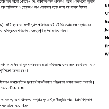
পোর্তোর হয়ে ভালো খেললেও এবং প্রাথমিক দলে থাকলেও, বয়স ও তরুণদের সুযোগ
B
ে তার অভিজ্ঞতা ও নেতৃত্ব এখনও যেকোনো দলের জন্য বড় সম্পদ হিসেবে
C
G
es):
রাইট-ব্যাক ও লেফট-ব্যাক পজিশনের এই দুই ডিফেন্ডারকেও স্কোয়াডের
J
 ভবিষ্যতের পরিকল্পনায় গুরুত্বপূর্ণ ভূমিকা রাখতে পারে।
N
Pr
W
ে কোচ কাসেমিরো বা লুকাস পাকেতার মতো অভিজ্ঞদের ওপর ভরসা রেখেছেন। তবে
র্ণ বিকল্প হিসেবে রাখে।
ল্ডারও আনচেলত্তির চূড়ান্ত ট্যাকটিক্যাল পরিকল্পনায় জায়গা করতে পারেননি।
 শক্ত দাবিদার বানায়।
ে অনেক বড় আশা থাকলেও সম্প্রতি হ্যামস্ট্রিং ইনজুরির কারণে তিনি বিশ্বকাপ
তম বড় তারকা হতে পারেন।