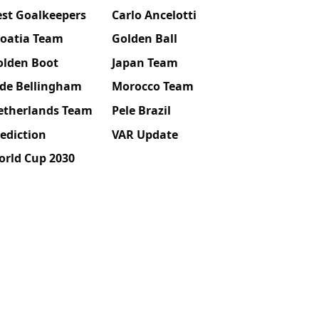
est Goalkeepers
Carlo Ancelotti
roatia Team
Golden Ball
olden Boot
Japan Team
ude Bellingham
Morocco Team
etherlands Team
Pele Brazil
ediction
VAR Update
orld Cup 2030