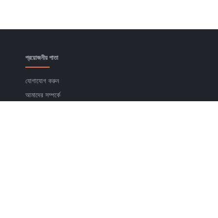
প্রয়োজনীয় পাতা
যোগাযোগ করুন
আমাদের সম্পর্কে
প্রাইভেসি পলিসি
ডিসক্লাইমার
জনপ্রিয় আপডেট
২০২৬ বিশ্বকাপ গাইড
আর্জেন্টিনা কর্নার
ব্রাজিল কর্নার
সর্বশেষ আপডেট