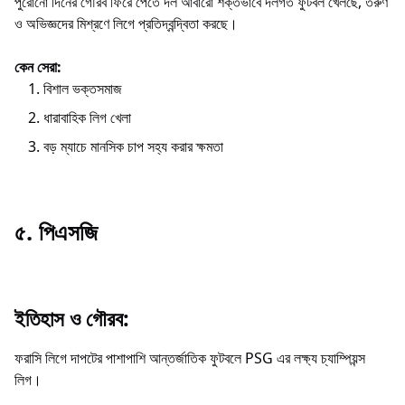
পুরোনো দিনের গৌরব ফিরে পেতে দল আবারো শক্তভাবে দলগত ফুটবল খেলছে, তরুণ
ও অভিজ্ঞদের মিশ্রণে লিগে প্রতিদ্বন্দ্বিতা করছে।
কেন সেরা:
বিশাল ভক্তসমাজ
ধারাবাহিক লিগ খেলা
বড় ম্যাচে মানসিক চাপ সহ্য করার ক্ষমতা
৫. পিএসজি
ইতিহাস ও গৌরব:
ফরাসি লিগে দাপটের পাশাপাশি আন্তর্জাতিক ফুটবলে PSG এর লক্ষ্য চ্যাম্পিয়ন্স
লিগ।