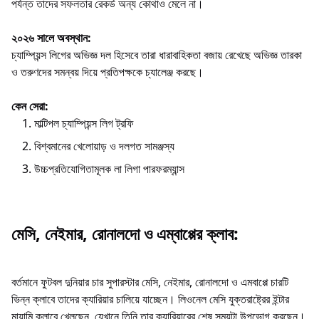
পর্যন্ত তাদের সফলতার রেকর্ড অন্য কোথাও মেলে না।
২০২৬ সালে অবস্থান:
চ্যাম্পিয়ন্স লিগের অভিজ্ঞ দল হিসেবে তারা ধারাবাহিকতা বজায় রেখেছে অভিজ্ঞ তারকা
ও তরুণদের সমন্বয় দিয়ে প্রতিপক্ষকে চ্যালেঞ্জ করছে।
কেন সেরা:
মাল্টিপল চ্যাম্পিয়ন্স লিগ ট্রফি
বিশ্বমানের খেলোয়াড় ও দলগত সামঞ্জস্য
উচ্চপ্রতিযোগিতামূলক লা লিগা পারফরম্যান্স
মেসি, নেইমার, রোনালদো ও এম্বাপ্পের ক্লাব:
বর্তমানে ফুটবল দুনিয়ার চার সুপারস্টার মেসি, নেইমার, রোনালদো ও এমবাপ্পে চারটি
ভিন্ন ক্লাবে তাদের ক্যারিয়ার চালিয়ে যাচ্ছেন। লিওনেল মেসি যুক্তরাষ্ট্রের ইন্টার
মায়ামি ক্লাবে খেলছেন, যেখানে তিনি তার ক্যারিয়ারের শেষ সময়টা উপভোগ করছেন।