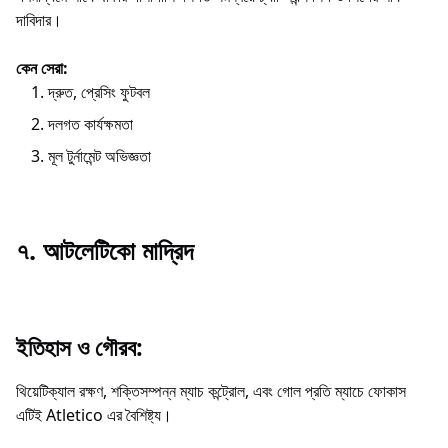
দাবিদার।
কেন সেরা:
দ্রুত, প্রেসিং ফুটবল
দলগত কার্যক্ষমতা
মূল টুর্নামেন্ট অভিজ্ঞতা
৭. আটলেটিকো মাদ্রিদ
ইতিহাস ও গৌরব:
থিয়েটিক্যাল রক্ষণ, শক্তিসম্পন্ন ম্যাচ কন্ট্রোল, এবং গোল প্রতি ম্যাচে ফোকাস
এটিই Atletico এর বৈশিষ্ট্য।