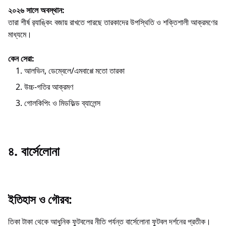
২০২৬ সালে অবস্থান:
তারা শীর্ষ র‍্যাঙ্কিং বজায় রাখতে পারছে তারকাদের উপস্থিতি ও শক্তিশালী আক্রমণের
মাধ্যমে।
কেন সেরা:
আলভিন, ডেম্বেলে/এমবাপ্পে মতো তারকা
উচ্চ‑গতির আক্রমণ
গোলকিপিং ও মিডফিল্ড ব্যালেন্স
৪. বার্সেলোনা
ইতিহাস ও গৌরব:
তিকা টাকা থেকে আধুনিক ফুটবলের নীতি পর্যন্ত বার্সেলোনা ফুটবল দর্শনের প্রতীক।