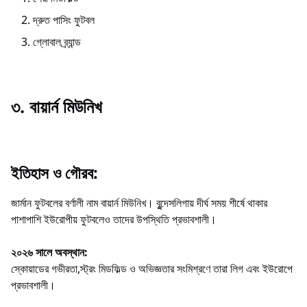
দ্রুত পাসিং ফুটবল
গ্লোবাল ব্র্যান্ড
৩. বায়ার্ন মিউনিখ
ইতিহাস ও গৌরব:
জার্মান ফুটবলের বর্ণালী নাম বায়ার্ন মিউনিখ। বুন্দেসলিগায় দীর্ঘ সময় শীর্ষে থাকার
পাশাপাশি ইউরোপীয় ফুটবলেও তাদের উপস্থিতি প্রভাবশালী।
২০২৬ সালে অবস্থান:
স্কোয়াডের গভীরতা,স্ট্রং মিডফিল্ড ও অভিজ্ঞতার সংমিশ্রণে তারা লিগ এবং ইউরোপে
প্রভাবশালী।