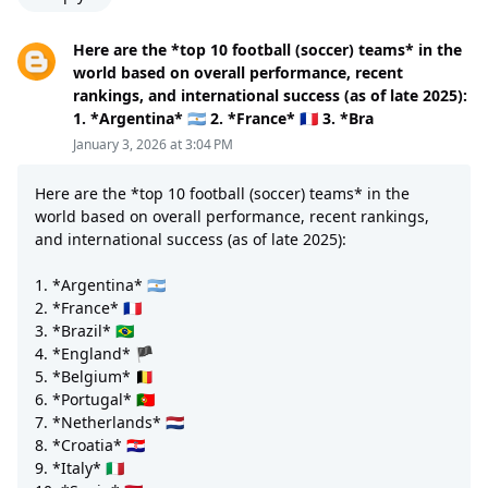
Here are the *top 10 football (soccer) teams* in the
world based on overall performance, recent
rankings, and international success (as of late 2025):
1. *Argentina* 🇦🇷 2. *France* 🇫🇷 3. *Bra
January 3, 2026 at 3:04 PM
Here are the *top 10 football (soccer) teams* in the
world based on overall performance, recent rankings,
and international success (as of late 2025):
1. *Argentina* 🇦🇷
2. *France* 🇫🇷
3. *Brazil* 🇧🇷
4. *England* 🏴
5. *Belgium* 🇧🇪
6. *Portugal* 🇵🇹
7. *Netherlands* 🇳🇱
8. *Croatia* 🇭🇷
9. *Italy* 🇮🇹