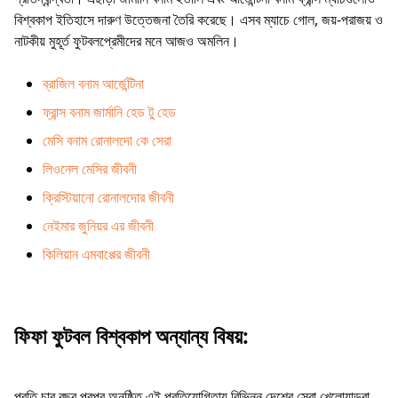
বিশ্বকাপ ইতিহাসে দারুণ উত্তেজনা তৈরি করেছে। এসব ম্যাচে গোল, জয়-পরাজয় ও
নাটকীয় মুহূর্ত ফুটবলপ্রেমীদের মনে আজও অমলিন।
ব্রাজিল বনাম আর্জেন্টিনা
ফ্রান্স বনাম জার্মানি হেড টু হেড
মেসি বনাম রোনালদো কে সেরা
লিওনেল মেসির জীবনী
ক্রিস্টিয়ানো রোনালদোর জীবনী
নেইমার জুনিয়র এর জীবনী
কিলিয়ান এমবাপ্পের জীবনী
ফিফা ফুটবল বিশ্বকাপ অন্যান্য বিষয়:
প্রতি চার বছর পরপর অনুষ্ঠিত এই প্রতিযোগিতায় বিভিন্ন দেশের সেরা খেলোয়াড়রা