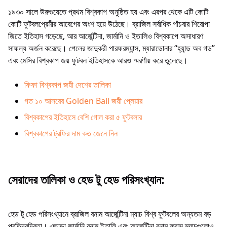
১৯৩০ সালে উরুগুয়েতে প্রথম বিশ্বকাপ অনুষ্ঠিত হয় এবং এরপর থেকে এটি কোটি
কোটি ফুটবলপ্রেমীর আবেগের অংশ হয়ে উঠেছে। ব্রাজিল সর্বাধিক পাঁচবার শিরোপা
জিতে ইতিহাস গড়েছে, আর আর্জেন্টিনা, জার্মানি ও ইতালিও বিশ্বকাপে অসাধারণ
সাফল্য অর্জন করেছে। পেলের জাদুকরী পারফরম্যান্স, ম্যারাডোনার “হ্যান্ড অব গড”
এবং মেসির বিশ্বকাপ জয় ফুটবল ইতিহাসকে আরও স্মরণীয় করে তুলেছে।
ফিফা বিশ্বকাপ জয়ী দেশের তালিকা
গত ১০ আসরের Golden Ball জয়ী প্লেয়ার
বিশ্বকাপের ইতিহাসে বেশি গোল করা ৫ ফুটবলার
বিশ্বকাপের ট্রফির দাম কত জেনে নিন
সেরাদের তালিকা ও হেড টু হেড পরিসংখ্যান:
হেড টু হেড পরিসংখ্যানে ব্রাজিল বনাম আর্জেন্টিনা ম্যাচ বিশ্ব ফুটবলের অন্যতম বড়
প্রতিদ্বন্দ্বিতা। এছাড়া জার্মানি বনাম ইতালি এবং আর্জেন্টিনা বনাম ফ্রান্স ম্যাচগুলোও